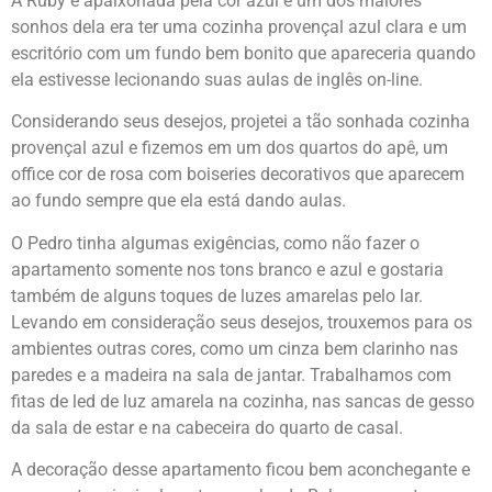
A Ruby é apaixonada pela cor azul e um dos maiores
sonhos dela era ter uma cozinha provençal azul clara e um
escritório com um fundo bem bonito que apareceria quando
ela estivesse lecionando suas aulas de inglês on-line.
Considerando seus desejos, projetei a tão sonhada cozinha
provençal azul e fizemos em um dos quartos do apê, um
office cor de rosa com boiseries decorativos que aparecem
ao fundo sempre que ela está dando aulas.
O Pedro tinha algumas exigências, como não fazer o
apartamento somente nos tons branco e azul e gostaria
também de alguns toques de luzes amarelas pelo lar.
Levando em consideração seus desejos, trouxemos para os
ambientes outras cores, como um cinza bem clarinho nas
paredes e a madeira na sala de jantar. Trabalhamos com
fitas de led de luz amarela na cozinha, nas sancas de gesso
da sala de estar e na cabeceira do quarto de casal.
A decoração desse apartamento ficou bem aconchegante e