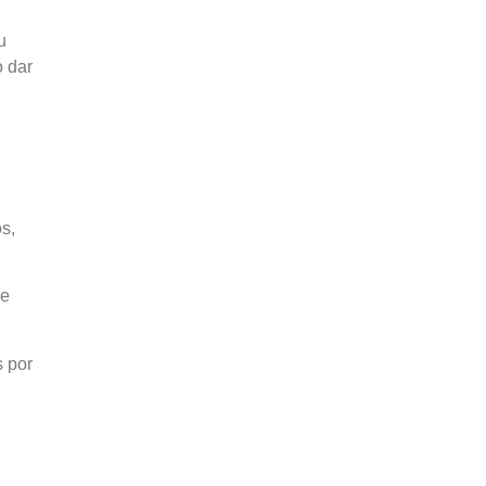
u
o dar
s,
 e
s por