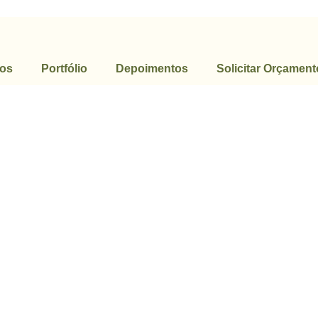
ços
Portfólio
Depoimentos
Solicitar Orçament
a Giulia – Campo B