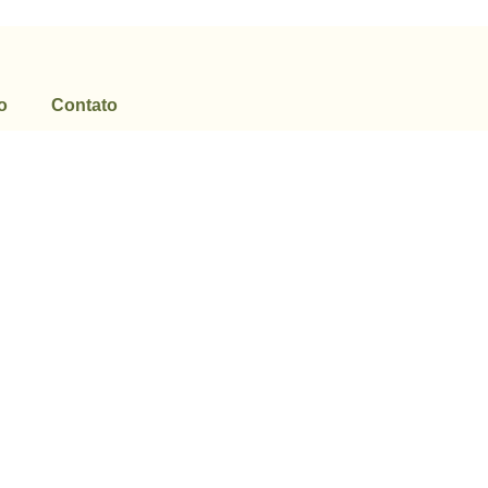
o
Contato
elo/SP