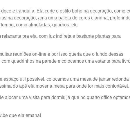
 doce e tranquila. Ela curte o estilo boho na decoração, como e
inhas na decoração, ama uma paleta de cores clarinha, preferind
 tempo, como almofadas, quadros, etc.
elaxante pra ela, com luz indireta e bastante plantas para
 muitas reuniões on-line e por isso queria que o fundo dessas
 com quadrinhos na parede e colocamos uma estante para livro
e espaço útil possível, colocamos uma mesa de jantar redonda
íssima do apê ela mover a mesa para onde for mais confortável.
 alocar uma visita para dormir, já que no quarto office optamo
 vibe que ela emana!