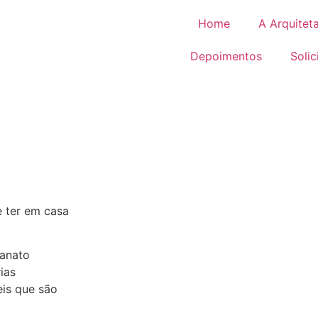
Home
A Arquitet
Depoimentos
Soli
P
e ter em casa
anato
ias
is que são