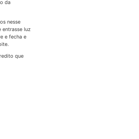
ho da
mos nesse
 entrasse luz
e e fecha e
ite.
credito que