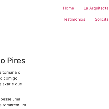
Home
La Arquitecta
Testimonios
Solicit
ão Pires
e tornaria o
to comigo,
laxar e que
oubesse uma
es tomarem um