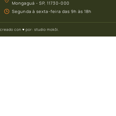
Mongaguá - SP, 11730-000
Segunda à sexta-feira das 9h às 18h
creado con ♥ por:
studio mokõi
.